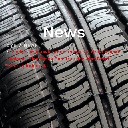
News
Home
News
Viedy Surya Jaya Group: Punya 20 Titik Layanan
Nasional, Siap Pasok Ban Truk dan Alat Berat
Seluruh Indonesia